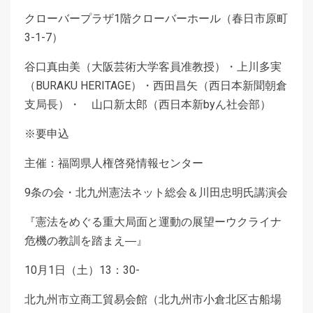
クローバープラザ1階クローバーホール（春日市原町
3-1-7）
谷口真由美（大阪芸術大学客員准教授）・上川多実
（BURAKU HERITAGE）・西田昌矢（西日本新聞朝倉
支局長）・ 山口新太郎（西日本新byん社会部）
※要申込
主催：福岡県人権啓発情報センター
9条の会・北九州憲法ネット総会＆川田忠明氏講演会
『憲法をめぐる重大局面と運動の展望ーウクライナ
危機の教訓を踏まえ―』
10月1日（土）13：30-
北九州市立商工貿易会館（北九州市小倉北区古船場