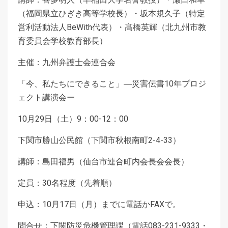
（福岡県立ひぎき高等学校長）・坂本規久子（特定
営利活動法人BeWith代表）・髙橋英輝（北九州市教
育委員会学校教育部長）
主催：九州弁護士会連合会
「今、私たちにできること」―災害伝書10年プロジ
ェクト講演会ー
10月29日（土）9：00-12：00
下関市勝山公民館（下関市秋根南町2-4-33）
講師：島田福男（仙台市連合町内会長会会長）
定員：30名程度（先着順）
申込：10月17日（月）までに電話かFAXで。
問合せ：下関防災危機管理課（電話083-231-9333・