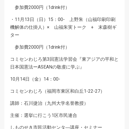
参加費2000円（1drink付）
・11月13日（日）15：00- 上野朱（山福印刷印刷
機解体の仕掛人）× 山福朱実トーク + 末森樹ギ
ター
参加費2000円（1drink付）
コミセンわじろ第3回憲法学習会『東アジアの平和と
日本国憲法ーASEANの敬虔に学ぶ』
10月14日（金）14：00-
コミセンわじろ（福岡市東区和白丘1-22-27）
講師：石川捷治（九州大学名誉教授）
主催：選挙に行こう1区市民連合
しものせき市民活動センタ―講座・セミナー