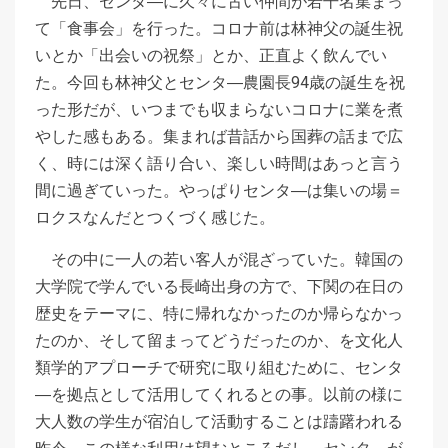
先日、センタ―に久々に古い仲間が若干名集まっ
て「食事会」を行った。コロナ前は林神父の誕生祝
いとか「出会いの祝祭」とか、正直よく飲んでい
た。今回も林神父とセンタ―農園長94歳の誕生を祝
った形だが、いつまでも収まらないコロナに業を煮
やした感もある。集まれば昔話から国葬の話まで広
く、時には深く語り合い、楽しい時間はあっと言う
間に過ぎていった。やっぱりセンタ―は集いの場＝
ロクスなんだとつくづく感じた。
その中に一人の若い客人が混ざっていた。韓国の
大学院で学んでいる長崎出身の方で、下関の在日の
歴史をテーマに、特に帰れなかったのか帰らなかっ
たのか、そして留まってどうだったのか、を文化人
類学的アプローチで研究に取り組むために、センタ
―を拠点として活用してくれるとの事。以前の様に
大人数の学生が宿泊して活動することは躊躇われる