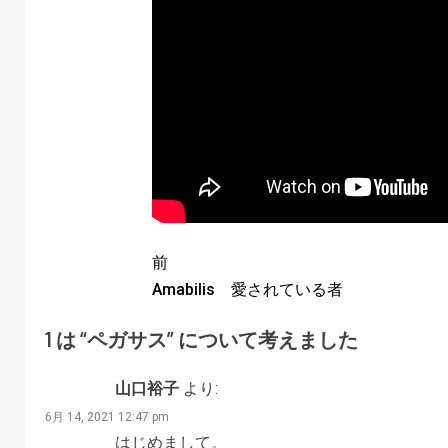
前
Amabilis 愛されている者
1 は “
ペガサス
” について考えました
山口裕子
より:
6月 14, 2021 12:47 pm
はじめまして。