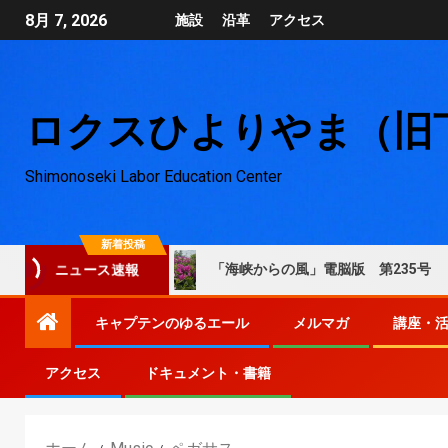
8月 7, 2026
施設
沿革
アクセス
ロクスひよりやま（旧
Shimonoseki Labor Education Center
新着投稿
脳版 第236号
「海峡からの風」電脳版 第235号
ニュース速報
キャプテンのゆるエール
メルマガ
講座・
アクセス
ドキュメント・書籍