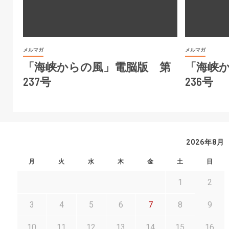
メルマガ
メルマガ
「海峡からの風」電脳版 第
「海峡
237号
236号
2026年8月
月
火
水
木
金
土
日
1
2
3
4
5
6
7
8
9
10
11
12
13
14
15
16