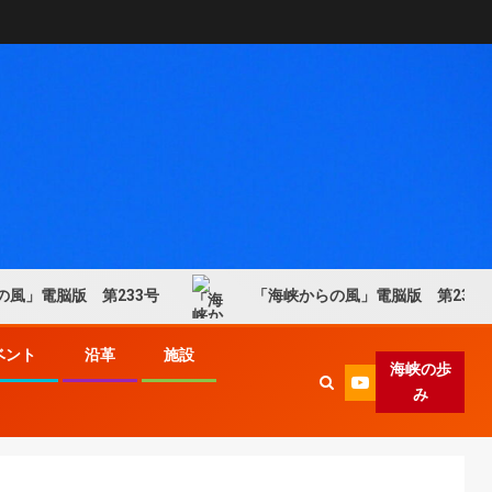
」電脳版 第233号
「海峡からの風」電脳版 第237号
ベント
沿革
施設
海峡の歩
み