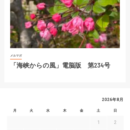
メルマガ
「海峡からの風」電脳版 第234号
2026年8月
月
火
水
木
金
土
日
1
2