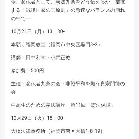
今、念仏者として、憲法九条をどう伝えるか―拮抗
する「戦後国家の三原則」の急速なバランスの崩れ
の中で―
10月21日（月）13：30-
本願寺福岡教堂（福岡市中央区黒門3-2）
講師：田中利幸・小武正教
参加費：500円
主催：念仏者九条の会・非戦平和を願う真宗門徒の
会
中高生のための憲法講座 第11回「憲法保障」
10月29日（火）18：00-
大橋法律事務所（福岡市南区大橋1-8-19）