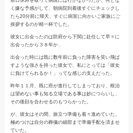
前日休みを取って病院には行かなかったが、何とな
く嫌な予感がして、朝病院到着後すぐにチェックし
たら20分前に帰天、すぐに病室に向かいご家族にご
挨拶するのが精一杯でした。
彼女に出会ったのは防府から下関に赴任して早々に
出会ったから３８年か…
出会った時には既に数年前に負った障害を笑い飛ば
すような強さを持った彼女で、私にとっては「彼女
に負けてられるか！」ってな感じの支えだった。
昨年１１月、既に癌が進行してしまっており、根治
は望めない事も知る立場である事は妙につらいし、
その後顔を合わせるのもつらかった。
が、彼女はその間、旅立つ準備も着々進めていた。
極めつけは自分の葬儀の細部まで準備手配を済ませ
ていた。