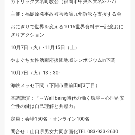
カトリック大名町教会（福岡市中央区大名2-7-7）
主催：福島原発事故被害救済九州訴訟を支援する会
おにぎりで世界を変える10.16世界食料デー記念おに
ぎりアクション
10月7日（火）-11月15日（土）
やまぐち女性活躍応援団地域シンポジウムin下関
10月7日（火）13：30-
海峡メッセ下関（下関市豊前田町3丁目）
基調講演：『～Well being時代の働く環境～心理的安
全性の鍵は自己理解と共感力』
定員：会場150名・オンライン100名
問合せ：山口県男女共同参画化TEL 083-933-2630