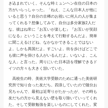
き込まれていく。そんな時ミュンヘン在住の日本の
方がいらっしゃった。「ねえ、こんな日本人が他に
いると思う？自分の古稀のお祝いに何人の人が集ま
ってくれる？想像してみて。自分は多分家族2人だ
な。彼はね常に『お互いが楽しむ』『お互いが笑顔
になる』ということを考えて行動するんだよ。簡単
に聞こえるけどね、なかなかできることではない
よ。しかも異国だよ。すごいよ。街を歩けばどこで
も彼に声を掛ける人がいるんだよ。いないよ、こん
な人」と言った。周りにいた日本語を理解できるド
イツの方々も大きく頷いていた。
高校生の時、美術大学受験のために通った美術研
究所で知り合った友だち。四浪していたので随分お
兄ちゃんで、最初は近寄りがたかったが、その時も
友だちの方から見えない壁を取り除いていってくれ
た。そして受験勉強を楽しいものにしてくれた。変