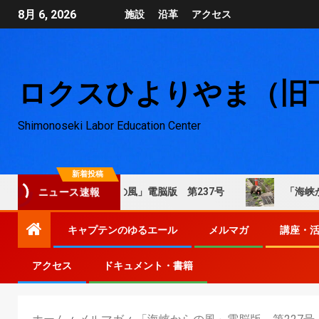
8月 6, 2026
施設
沿革
アクセス
ロクスひよりやま（旧
Shimonoseki Labor Education Center
新着投稿
「海峡からの風」電脳版 第237号
「海峡からの
ニュース速報
キャプテンのゆるエール
メルマガ
講座・
アクセス
ドキュメント・書籍