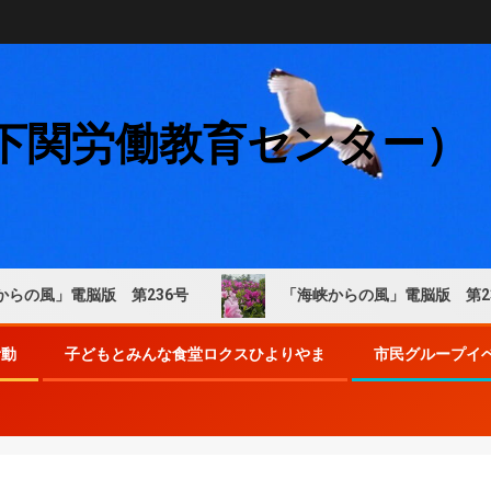
下関労働教育センター）
風」電脳版 第236号
「海峡からの風」電脳版 第235号
活動
子どもとみんな食堂ロクスひよりやま
市民グループイ