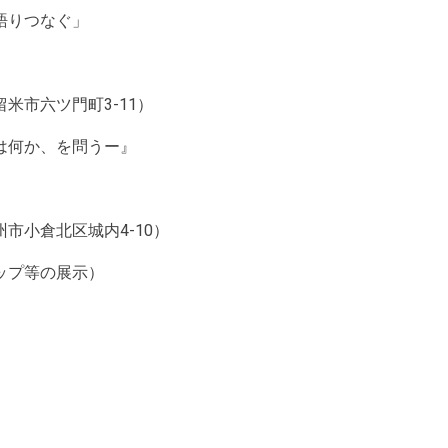
を語りつなぐ」
米市六ツ門町3-11）
は何か、を問うー』
市小倉北区城内4-10）
ップ等の展示）