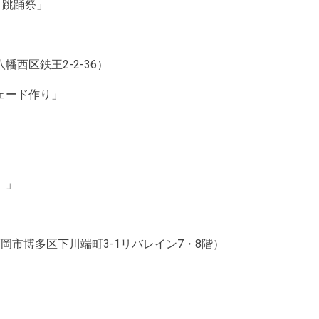
「跳踊祭」
西区鉄王2-2-36）
ェード作り」
）」
岡市博多区下川端町3-1リバレイン7・8階）