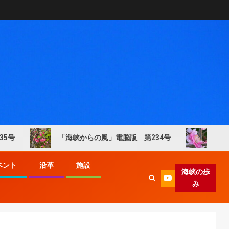
「海峡からの風」電脳版 第234号
「海峡か
ベント
沿革
施設
海峡の歩
み